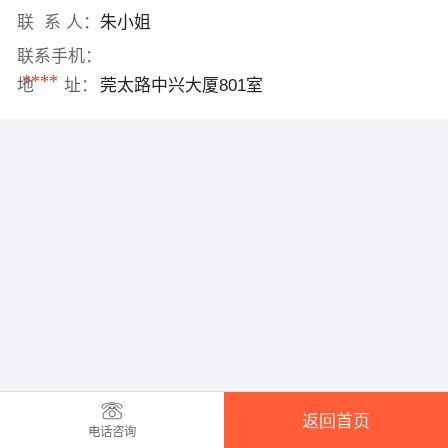
联 系 人：
朱小姐
联系手机：
****
地 址：
莞太路中兴大厦801室
返回首页
电话咨询