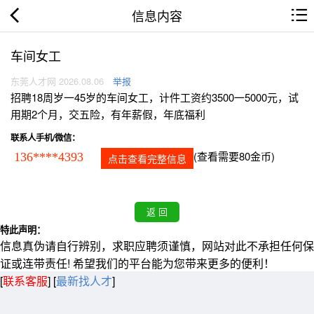
信息内容
车间女工
东莞人才网 2026.08.06
举报
招聘18周岁一45岁的车间女工，计件工资约3500一5000元，试
用期2个月，交五险，有年薪假，年底福利
联系人手机/微信：
(查看需要80金币)
136****4393
点击查看完整信息
特此声明：
信息真伪请自行辨别，求职应聘须谨慎，网站对此不承担任何保
证或连带责任! 希望我们的平台能为您带来更多的便利！
[
联系客服
]
[
最新找人才
]