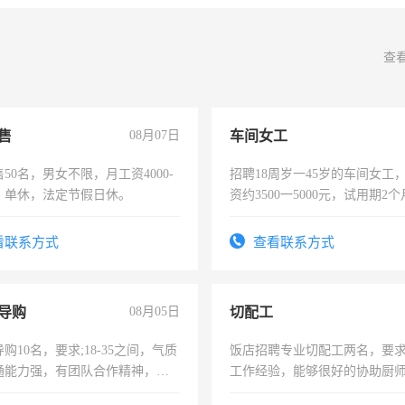
查
售
08月07日
车间女工
50名，男女不限，月工资4000-
招聘18周岁一45岁的车间女工
元，单休，法定节假日休。
资约3500一5000元，试用期2
险，有年薪假，年底福利
看联系方式
查看联系方式
导购
08月05日
切配工
购10名，要求;18-35之间，气质
饭店招聘专业切配工两名，要
通能力强，有团队合作精神，有
工作经验，能够很好的协助厨
，有工作经验者优先！
作。包吃住，每月有公休，工资35