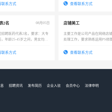
4500。
看联系方式
查看联系方式
表2名
08月05日
店铺美工
司招聘医药代表2名，要求：大专
主要工作是公司产品在网络店
，年龄25-45岁之间，男女均
处理工作，要求熟练运用PS修图
要具有营销经验，从事过医药代
作时间每天8小时，待遇优厚。
有医学资质的优先，底薪+绩效，
看联系方式
查看联系方式
。
信息
招聘资讯
发布简历
企业入驻
会员中心
法律申明
们