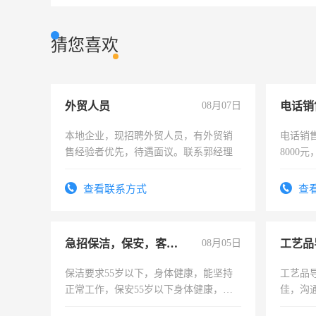
猜您喜欢
外贸人员
08月07日
电话销
本地企业，现招聘外贸人员，有外贸销
电话销售
售经验者优先，待遇面议。联系郭经理
8000
查看联系方式
查
急招保洁，保安，客服，工程
08月05日
工艺品
保洁要求55岁以下，身体健康，能坚持
工艺品导
正常工作，保安55岁以下身体健康，有
佳，沟
责任心形象端庄，遵纪守法，无犯罪记
上进心