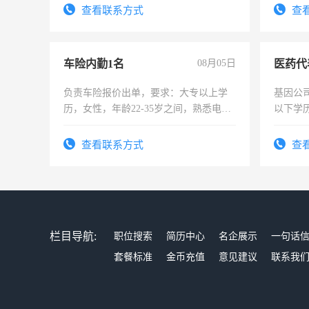
录，客服要求45岁以下高中以上文化，
查看联系方式
查
懂电脑工作认真，性格开朗有良好沟通
能力，工程，懂水电维修。
车险内勤1名
08月05日
医药代
负责车险报价出单，要求：大专以上学
基因公
历，女性，年龄22-35岁之间，熟悉电脑
以下学历
操作，工作态度认真，具有团队精神，
可，需
试用期1-3个月，转正后交纳五险，
表或者
查看联系方式
查
交五险
栏目导航:
职位搜索
简历中心
名企展示
一句话
套餐标准
金币充值
意见建议
联系我