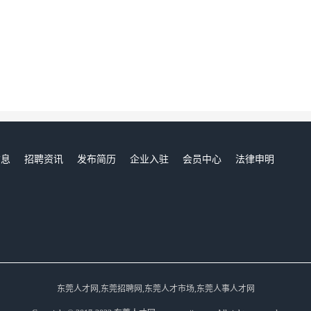
信息
招聘资讯
发布简历
企业入驻
会员中心
法律申明
们
东莞人才网,东莞招聘网,东莞人才市场,东莞人事人才网