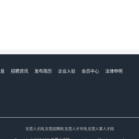
信息
招聘资讯
发布简历
企业入驻
会员中心
法律申明
们
东莞人才网,东莞招聘网,东莞人才市场,东莞人事人才网