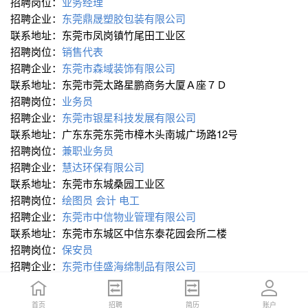
招聘岗位：
业务经理
招聘企业：
东莞鼎晟塑胶包装有限公司
联系地址：东莞市凤岗镇竹尾田工业区
招聘岗位：
销售代表
招聘企业：
东莞市森域装饰有限公司
联系地址：东莞市莞太路星鹏商务大厦Ａ座７Ｄ
招聘岗位：
业务员
招聘企业：
东莞市银星科技发展有限公司
联系地址：广东东莞东莞市樟木头南城广场路12号
招聘岗位：
兼职业务员
招聘企业：
慧达环保有限公司
联系地址：东莞市东城桑园工业区
招聘岗位：
绘图员
会计
电工
招聘企业：
东莞市中信物业管理有限公司
联系地址：东莞市东城区中信东泰花园会所二楼
招聘岗位：
保安员
招聘企业：
东莞市佳盛海绵制品有限公司
联系地址：石排镇
招聘岗位：
文员
首页
首页
招聘
招聘
简历
简历
账户
账户